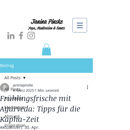
Janina Pinske
Yoga, Meditation & Events
Beitrag
All Posts
janinapinske
All Posts
4. März 2025
1 Min. Lesezeit
Frühlingsfrische mit
Ayurveda
Ayurveda: Tipps für die
Meditation
Atmung
Kapha-Zeit
Inspiration
Aktualisiert:
30. Apr.