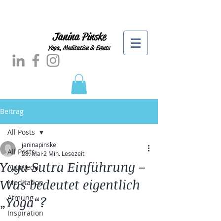
Janina Pinske
Yoga, Meditation & Events
Beitrag
All Posts
janinapinske
All Posts
28. Mai
2 Min. Lesezeit
Yoga Sutra Einführung –
Ayurveda
Was bedeutet eigentlich
Meditation
Atmung
„Yoga“?
Inspiration