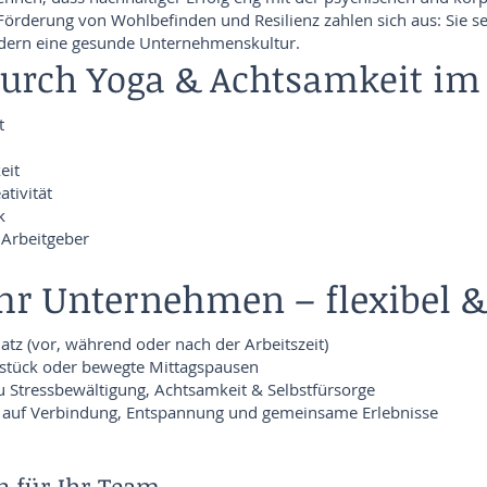
örderung von Wohlbefinden und Resilienz zahlen sich aus: Sie s
rdern eine gesunde Unternehmenskultur.
 durch Yoga & Achtsamkeit i
t
eit
ativität
k
 Arbeitgeber
Ihr Unternehmen – f
lexibel &
atz (vor, während oder nach der Arbeitszeit)
stück oder bewegte Mittagspausen
 Stressbewältigung, Achtsamkeit & Selbstfürsorge
 auf Verbindung, Entspannung und gemeinsame Erlebnisse
n für Ihr Team