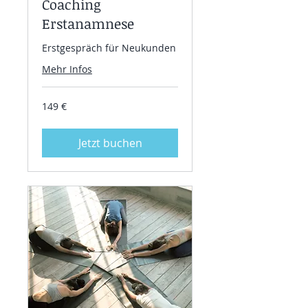
Coaching
Erstanamnese
Erstgespräch für Neukunden
Mehr Infos
149
149 €
Euro
Jetzt buchen