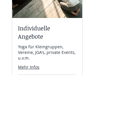
Individuelle
Angebote
Yoga für Kleingruppen,
Vereine, JGA's, private Events,
u.v.m.
Mehr Infos
Preis
Preis auf Anfrage
auf
Anfrage
Weitere Details