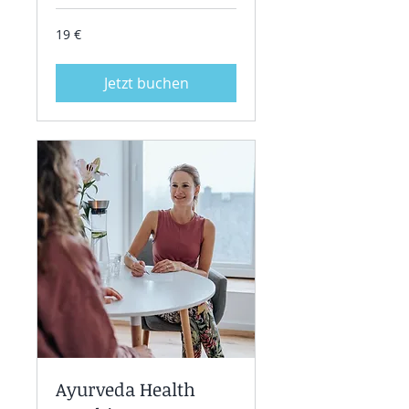
19
19 €
Euro
Jetzt buchen
Ayurveda Health