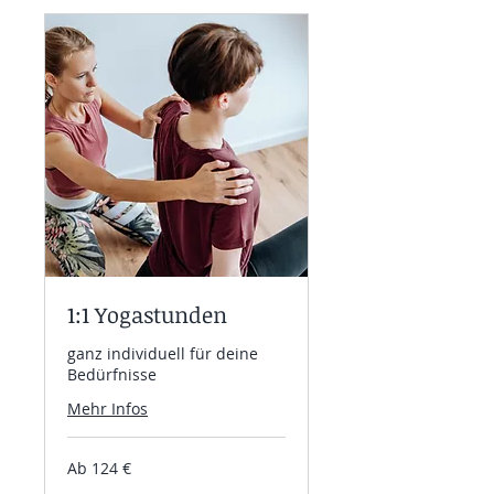
1:1 Yogastunden
ganz individuell für deine
Bedürfnisse
Mehr Infos
Ab
Ab 124 €
124
Euro