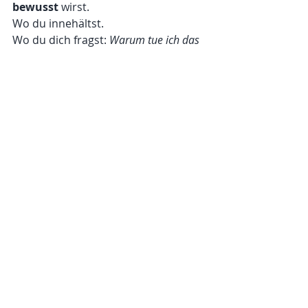
bewusst
 wirst.
Wo du innehältst.
Wo du dich fragst: 
Warum tue ich das 
gerade?
Und genau das – ist Yoga. 
Wenn du keinen meiner nächsten 
Blogbeiträge und Neuigkeiten 
verpassen möchtest, trag dich gern 
in meinen 
Newsletter
 ein – so bleibst 
du immer inspiriert und auf dem 
Laufenden.
Namasté,
Deine Janina