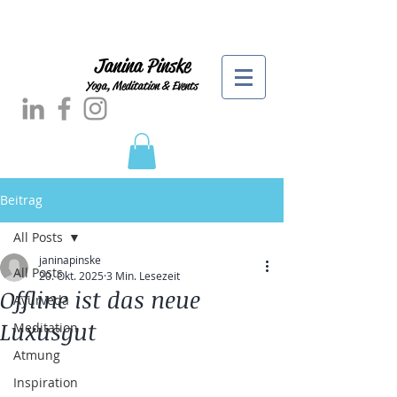
Janina Pinske
Yoga, Meditation & Events
Beitrag
All Posts
janinapinske
All Posts
20. Okt. 2025
3 Min. Lesezeit
Offline ist das neue
Ayurveda
Luxusgut
Meditation
Atmung
Inspiration